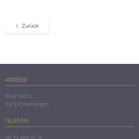
Zurück
ADRESSE
Riedmatt 11
6373 Ennetbürgen
TELEFON
+41 79 489 55 31